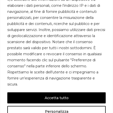
Dott. Ing. Daniele Marini
elaborare i dati personali, come l’indirizzo IP e i dati di
navigazione, al fine di fornire pubblicità e contenuti
marini@proteck-engineering.it
personalizzati, per consentire la misurazione della
pubblicità e dei contenuti, ricerche sul pubblico e per
Dott. Ing. Alberto Mastroianni
sviluppare servizi. Inoltre, possiamo utilizzare dati precisi
mastroianni@proteck-engineering.it
di geolocalizzazione e identificazione attraverso la
scansione del dispositivo. Notare che il consenso
prestato sarà valido per tutti i nostri sottodomini. È
possibile modificare o revocare il consenso in qualsiasi
momento facendo clic sul pulsante "Preferenze di
P.IVA
0378 7930 407
consenso" nella parte inferiore dello schermo.
Rispettiamo le scelte dell'utente e ci impegniamo a
PRIVACY POLICY
COOKIE POLICY
fornire un'esperienza di navigazione trasparente e
Credits to
W&D 2.0
sicura.
Accetta tutto
Personalizza