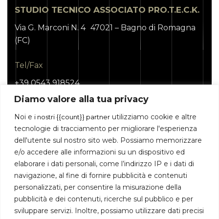
STUDIO TECNICO ASSOCIATO PRO.T.E.C.K.
Via G. Marconi N. 4 47021 – Bagno di Romagna
(FC)
Tel/Fax
+39 0543 918524
Diamo valore alla tua privacy
Orari Ufficio
Noi e
utilizziamo cookie e altre
i nostri {{count}} partner
9:00 - 13:00
tecnologie di tracciamento per migliorare l'esperienza
15:00 - 19:00
dell'utente sul nostro sito web. Possiamo memorizzare
e/o accedere alle informazioni su un dispositivo ed
Dott. Ing. Daniele Marini
elaborare i dati personali, come l’indirizzo IP e i dati di
navigazione, al fine di fornire pubblicità e contenuti
marini@proteck-engineering.it
personalizzati, per consentire la misurazione della
pubblicità e dei contenuti, ricerche sul pubblico e per
Dott. Ing. Alberto Mastroianni
sviluppare servizi. Inoltre, possiamo utilizzare dati precisi
mastroianni@proteck-engineering.it